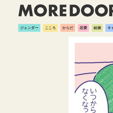
ジェンダー
こころ
からだ
恋愛
結婚
キ