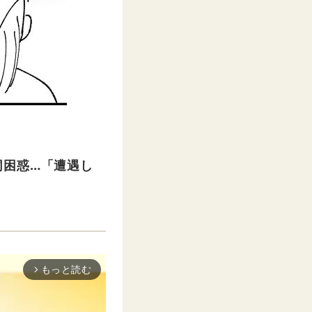
同困惑…「遭遇し
もっと読む
arrow_forward_ios