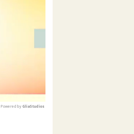
Powered by 
GliaStudios
M
u