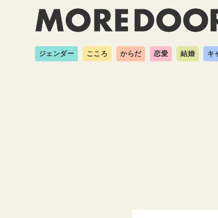
ジェンダー
こころ
からだ
恋愛
結婚
キ