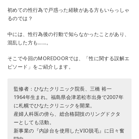
M
初めての性行為で戸惑った経験がある方もいらっしゃ
u
るのでは？
t
e
中には、性行為後の行動で知らなかったことがあり、
混乱した方も……。
そこで今回のMOREDOORでは、「性に関する誤解エ
ピソード」をご紹介します。
監修者：ひなたクリニック院長、三橋 裕一
1964年生まれ。福島県会津若松市出身で2007年
に札幌でひなたクリニックを開業。
産婦人科医の傍ら、総合格闘技のリングドクタ
ーとしても活動。
新事業の『内診台を使用したVIO脱毛』に日々奮