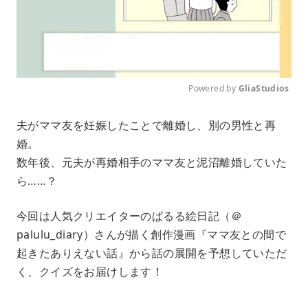
Powered by 
GliaStudios
M
夫がママ友を妊娠したことで離婚し、別の男性と再
u
婚。
t
e
数年後、元夫が再婚相手のママ友と泥沼離婚していた
ら……？
今回は人気クリエイターのぱるる絵日記（＠
palulu_diary）さんが描く創作漫画『ママ友との間で
起きたありえない話』から話の展開を予想していただ
く、クイズをお届けします！