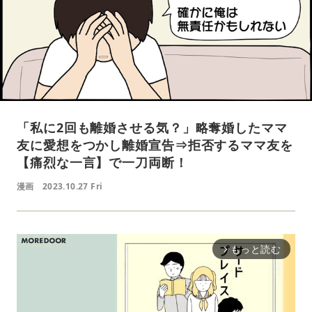
「私に2回も離婚させる気？」略奪婚したママ
友に愛想をつかし離婚宣告⇒拒否するママ友を
【痛烈な一言】で一刀両断！
漫画
2023.10.27 Fri
もっと読む
arrow_forward_ios