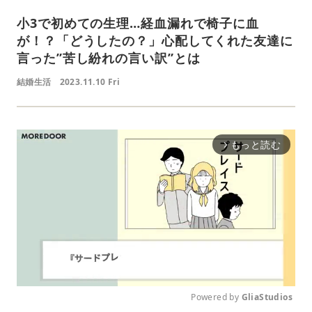
小3で初めての生理…経血漏れで椅子に血
が！？「どうしたの？」心配してくれた友達に
言った”苦し紛れの言い訳”とは
結婚生活
2023.11.10 Fri
もっと読む
arrow_forward_ios
Powered by 
GliaStudios