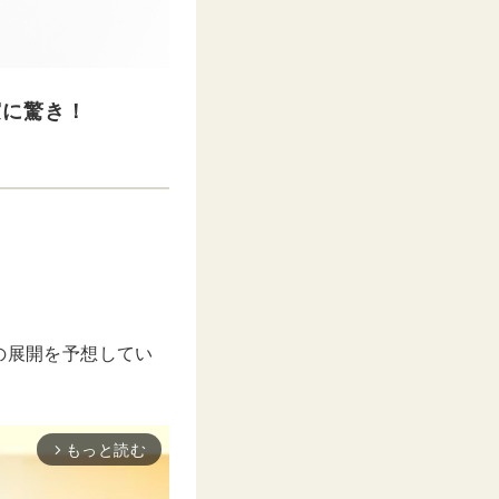
実に驚き！
の展開を予想してい
もっと読む
arrow_forward_ios