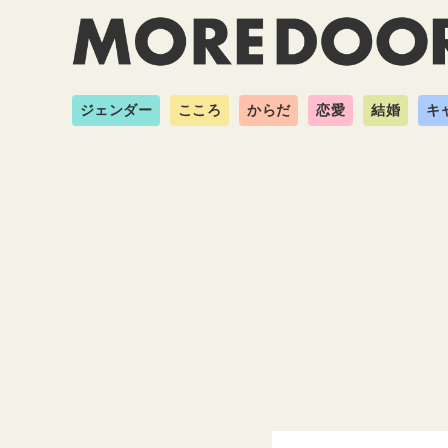
ジェンダー
こころ
からだ
恋愛
結婚
キ