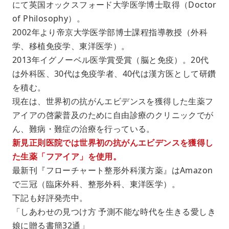
にて英国オックスフォード大学医学博士取得（Doctor
of Philosophy）。
2002年より帝京大学医学部博士課程指導教授（外科
学、移植免疫学、東洋医学）。
2013年イグノーベル医学賞受賞（脳と免疫）。20代
は外科医、30代は免疫学者、40代は漢方医として研鑽
を積む。
現在は、世界初の抗がんエビデンスを獲得した生薬フ
アイアの啓蒙普及のために自由診療のクリニックでが
ん、難病・難症の治療を行っている。
新見正則医院では世界初の抗がんエビデンスを獲得し
た生薬「フアイア」を使用。
最新刊『フローチャート整形外科漢方薬』はAmazon
で三冠（臨床外科、整形外科、東洋医学）。
下記も好評発売中。
「しあわせの見つけ方 予測不能な時代を生きる愛しき
娘に贈る書簡32通」