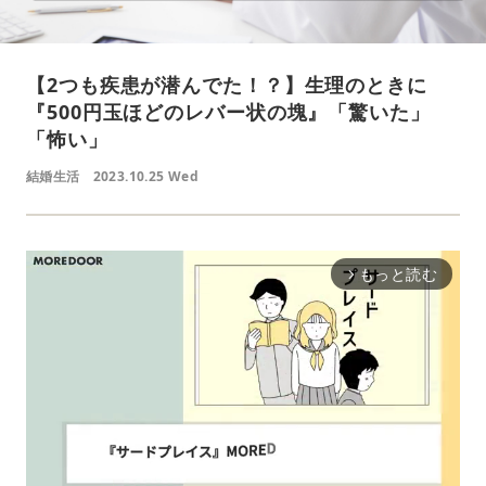
【2つも疾患が潜んでた！？】生理のときに
『500円玉ほどのレバー状の塊』「驚いた」
「怖い」
結婚生活
2023.10.25 Wed
もっと読む
arrow_forward_ios