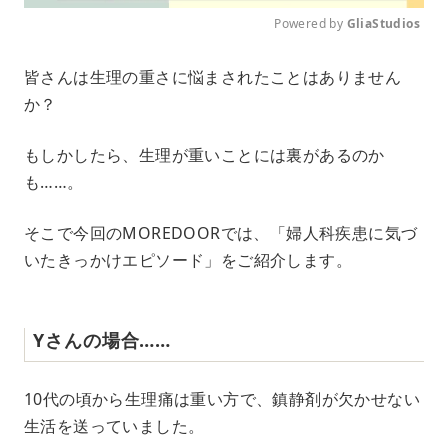
Powered by 
GliaStudios
M
皆さんは生理の重さに悩まされたことはありません
u
か？
t
e
もしかしたら、生理が重いことには裏があるのか
も……。
そこで今回のMOREDOORでは、「婦人科疾患に気づ
いたきっかけエピソード」をご紹介します。
Yさんの場合……
10代の頃から生理痛は重い方で、鎮静剤が欠かせない
生活を送っていました。