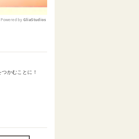
Powered by 
GliaStudios
M
u
t
e
をつかむことに！