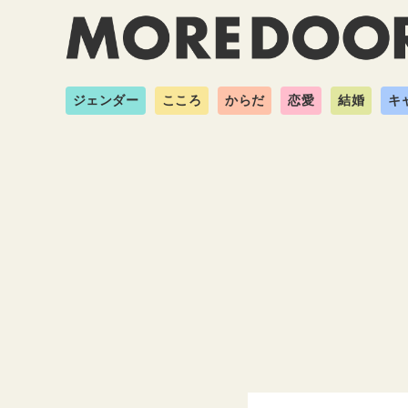
ジェンダー
こころ
からだ
恋愛
結婚
キ