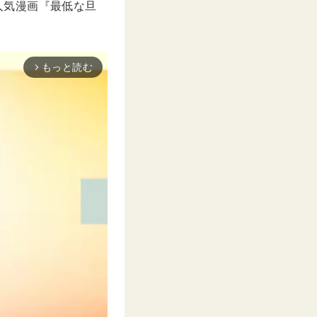
の人気漫画『最低な旦
もっと読む
arrow_forward_ios