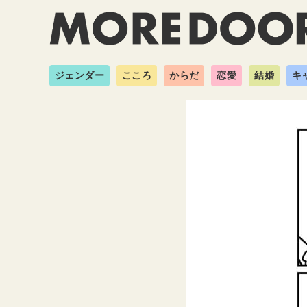
ジェンダー
こころ
からだ
恋愛
結婚
キ