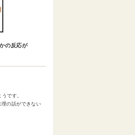
さかの反応が
ようです。
生理の話ができない