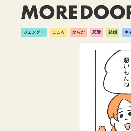
ジェンダー
こころ
からだ
恋愛
結婚
キ