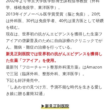
2002年より帝京大学医学部博士課程指導教授（外科
学、移植免疫学、東洋医学）。
2013年イグノーベル医学賞受賞（脳と免疫）。20代
は外科医、30代は免疫学者、40代は漢方医として研鑽
を積む。
現在は、世界初の抗がんエビデンスを獲得した生薬フ
アイアの啓蒙普及のために自由診療のクリニックでが
ん、難病・難症の治療を行っている。
新見正則医院では世界初の抗がんエビデンスを獲得し
た生薬「フアイア」を使用。
最新刊『フローチャート整形外科漢方薬』はAmazon
で三冠（臨床外科、整形外科、東洋医学）。
下記も好評発売中。
「しあわせの見つけ方、予測不能な時代を生きる愛し
き娘に贈る書簡32通」
▶︎新見正則医院