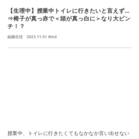
【生理中】授業中トイレに行きたいと言えず…
⇒椅子が真っ赤で＜頭が真っ白に＞なり大ピン
チ！？
結婚生活
2023.11.01 Wed
L
o
/
U
a
n
d
m
e
u
d
t
:
e
7
8
.
3
0
%
授業中、トイレに行きたくてもなかなか言い出せない