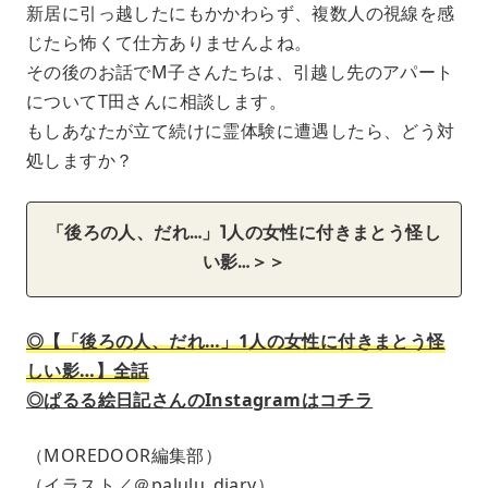
新居に引っ越したにもかかわらず、複数人の視線を感
じたら怖くて仕方ありませんよね。
その後のお話でM子さんたちは、引越し先のアパート
についてT田さんに相談します。
もしあなたが立て続けに霊体験に遭遇したら、どう対
処しますか？
「後ろの人、だれ…」1人の女性に付きまとう怪し
い影…＞＞
◎【「後ろの人、だれ…」1人の女性に付きまとう怪
しい影…】全話
◎ぱるる絵日記さんのInstagramはコチラ
（MOREDOOR編集部）
（イラスト／＠palulu_diary）