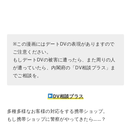
1
.
2
1
%
※この漫画にはデートDVの表現がありますので
ご注意ください。
もしデートDVの被害に遭ったら、また周りの人
が遭っていたら、内閣府の「DV相談プラス」ま
でご相談を。
DV相談プラス
多種多様なお客様の対応をする携帯ショップ。
もし携帯ショップに警察がやってきたら……？