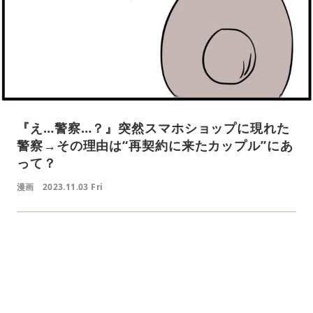
『え…警察…？』突然スマホショップに現れた
警察→その理由は“再契約に来たカップル”にあ
って？
漫画
2023.11.03 Fri
L
o
/
U
a
n
d
m
e
u
d
t
:
e
4