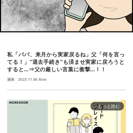
私「パパ、来月から実家戻るね」父「何を言っ
てる！」”退去手続き”も済ませ実家に戻ろうと
すると…⇒父の厳しい言葉に衝撃…！！
漫画
2023.11.06 Mon
もっと読む
arrow_forward_ios