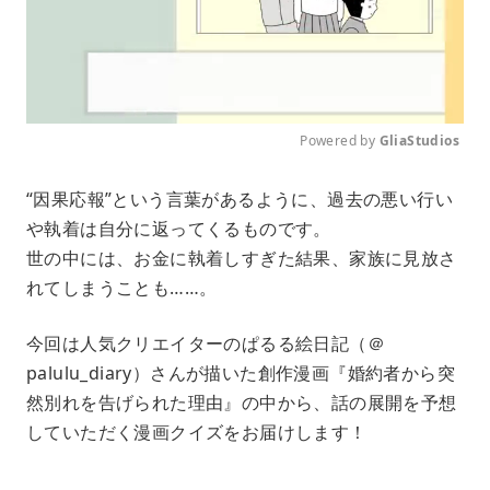
Powered by 
GliaStudios
M
“因果応報”という言葉があるように、過去の悪い行い
u
や執着は自分に返ってくるものです。
t
e
世の中には、お金に執着しすぎた結果、家族に見放さ
れてしまうことも……。
今回は人気クリエイターのぱるる絵日記（＠
palulu_diary）さんが描いた創作漫画『婚約者から突
然別れを告げられた理由』の中から、話の展開を予想
していただく漫画クイズをお届けします！