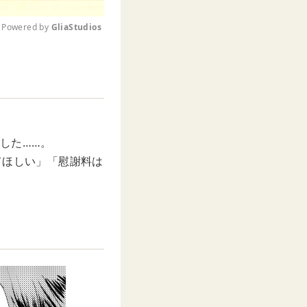
Powered by 
GliaStudios
M
u
t
e
した……。
てほしい」「慰謝料は