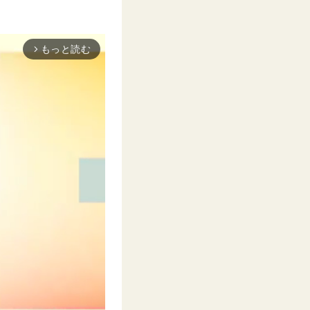
もっと読む
arrow_forward_ios