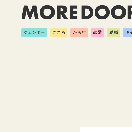
ジェンダー
こころ
からだ
恋愛
結婚
キ