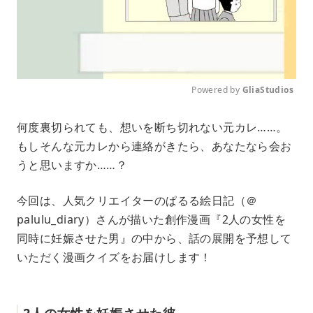
Powered by 
GliaStudios
M
何度裏切られても、想いを断ち切れない元カレ……。
u
もしそんな元カレから連絡がきたら、あなたなら会お
t
e
うと思いますか……？
今回は、人気クリエイターのぱるる絵日記（＠
palulu_diary）さんが描いた創作漫画『2人の女性を
同時に妊娠させた男』の中から、話の展開を予想して
いただく漫画クイズをお届けします！
2人の女性を妊娠させた彼