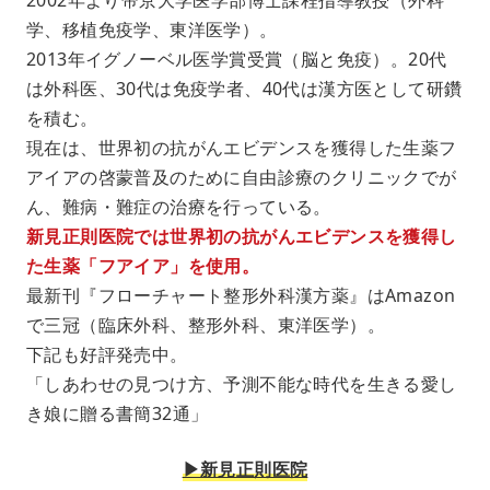
2002年より帝京大学医学部博士課程指導教授（外科
学、移植免疫学、東洋医学）。
2013年イグノーベル医学賞受賞（脳と免疫）。20代
は外科医、30代は免疫学者、40代は漢方医として研鑽
を積む。
現在は、世界初の抗がんエビデンスを獲得した生薬フ
アイアの啓蒙普及のために自由診療のクリニックでが
ん、難病・難症の治療を行っている。
新見正則医院では世界初の抗がんエビデンスを獲得し
た生薬「フアイア」を使用。
最新刊『フローチャート整形外科漢方薬』はAmazon
で三冠（臨床外科、整形外科、東洋医学）。
下記も好評発売中。
「しあわせの見つけ方、予測不能な時代を生きる愛し
き娘に贈る書簡32通」
▶︎新見正則医院