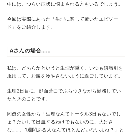
中には、つらい症状に悩まされる方もいるでしょう。
t
e
今回は実際にあった「生理に関して驚いたエピソー
ド」をご紹介します。
Aさんの場合……
私は、どちらかというと生理が重く、いつも鎮痛剤を
服用して、お腹を冷やさないように過ごしています。
生理2日目に、顔面蒼白でふらつきながら勤務してい
たときのことです。
同僚の女性から「生理なんてトータル3日もないでし
ょ？たいして出血するわけでもないのに、大げさ
な……。1週間ある人なんてほとんどいないよね？」と