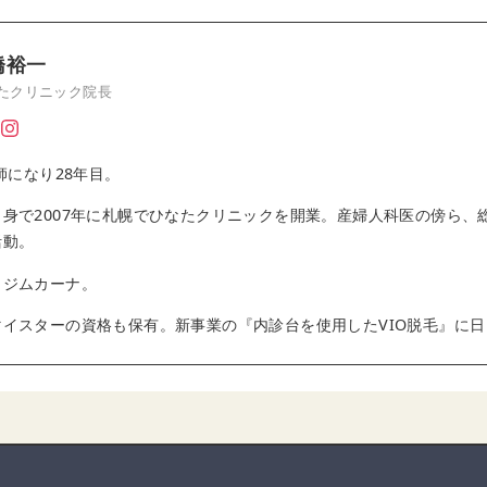
橋裕一
たクリニック院長
師になり28年目。
身で2007年に札幌でひなたクリニックを開業。産婦人科医の傍ら、
活動。
クジムカーナ。
イスターの資格も保有。新事業の『内診台を使用したVIO脱毛』に