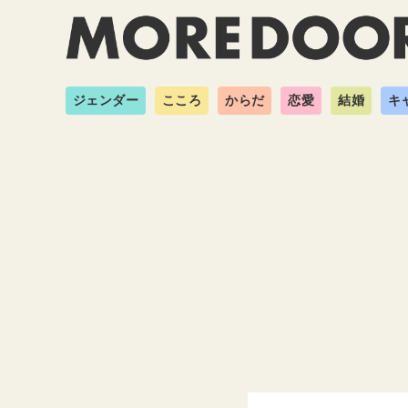
ジェンダー
こころ
からだ
恋愛
結婚
キ