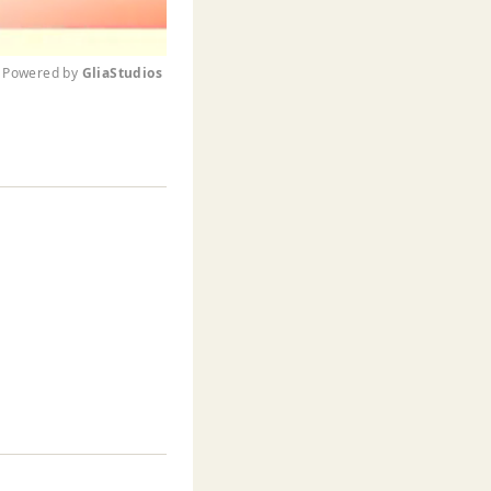
Powered by 
GliaStudios
M
u
t
e