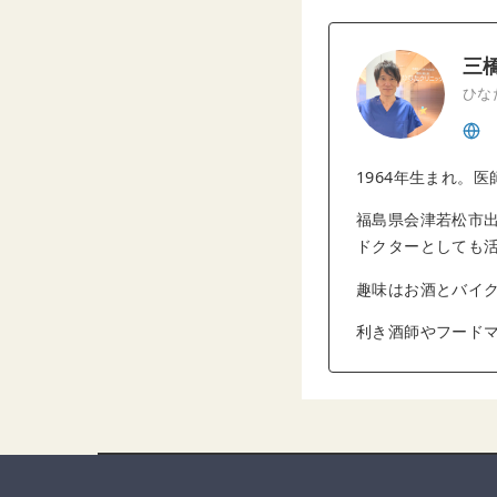
三
ひな
1964年生まれ。医
福島県会津若松市出
ドクターとしても
趣味はお酒とバイ
利き酒師やフードマ