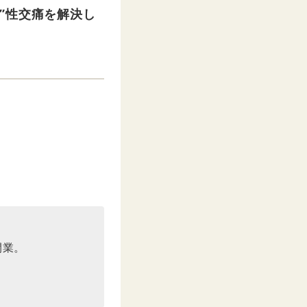
”性交痛を解決し
。
開業。