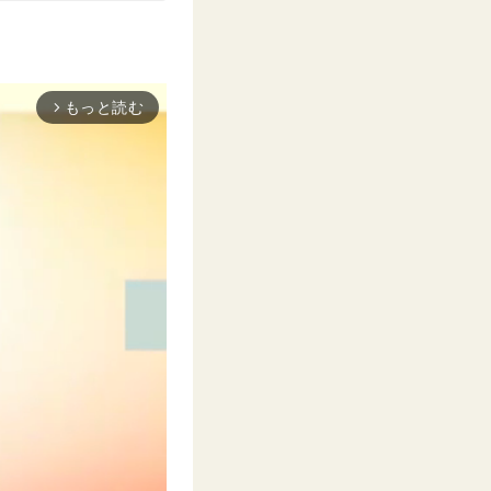
もっと読む
arrow_forward_ios