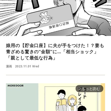
娘用の【貯金口座】に夫が手をつけた！？妻も
青ざめる驚きの“金額”に…「相当ショック」
「親として最低な行為」
漫画
2023.11.01 Wed
もっと読む
arrow_forward_ios