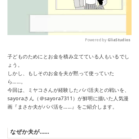
Powered by 
GliaStudios
M
子どものためにとお金を積み立てている人もいるでし
u
ょう。
t
e
しかし、もしそのお金を夫が黙って使っていた
ら……。
今回は、ミヤコさんが経験したパパ活夫との戦いを、
sayoraさん（＠sayora7311）が鮮明に描いた人気漫
画『まさか夫がパパ活を……』をご紹介します。
なぜか夫が……