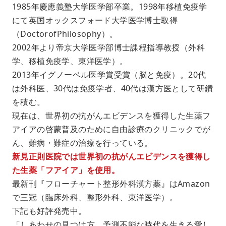
1985年慶應義塾大学医学部卒業。1998年移植免疫学
にて英国オックスフォード大学医学博士取得
（DoctorofPhilosophy）。
2002年より帝京大学医学部博士課程指導教授（外科
学、移植免疫学、東洋医学）。
2013年イグノーベル医学賞受賞（脳と免疫）。20代
は外科医、30代は免疫学者、40代は漢方医として研鑽
を積む。
現在は、世界初の抗がんエビデンスを獲得した生薬フ
アイアの啓蒙普及のために自由診療のクリニックでが
ん、難病・難症の治療を行っている。
新見正則医院では世界初の抗がんエビデンスを獲得し
た生薬「フアイア」を使用。
最新刊『フローチャート整形外科漢方薬』はAmazon
で三冠（臨床外科、整形外科、東洋医学）。
下記も好評発売中。
「しあわせの見つけ方、予測不能な時代を生きる愛し