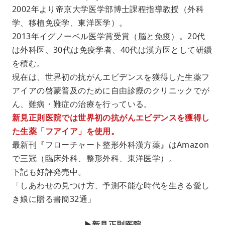
2002年より帝京大学医学部博士課程指導教授（外科
学、移植免疫学、東洋医学）。
2013年イグノーベル医学賞受賞（脳と免疫）。20代
は外科医、30代は免疫学者、40代は漢方医として研鑽
を積む。
現在は、世界初の抗がんエビデンスを獲得した生薬フ
アイアの啓蒙普及のために自由診療のクリニックでが
ん、難病・難症の治療を行っている。
新見正則医院では世界初の抗がんエビデンスを獲得し
た生薬「フアイア」を使用。
最新刊『フローチャート整形外科漢方薬』はAmazon
で三冠（臨床外科、整形外科、東洋医学）。
下記も好評発売中。
「しあわせの見つけ方、予測不能な時代を生きる愛し
き娘に贈る書簡32通」
▶︎新見正則医院