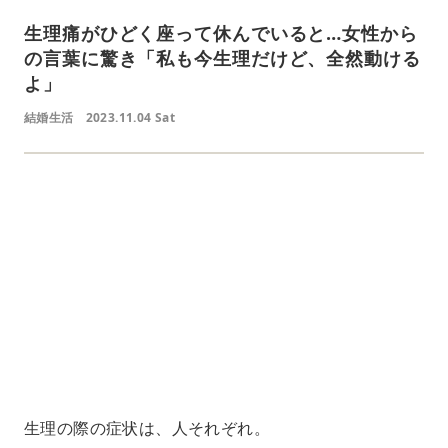
生理痛がひどく座って休んでいると…女性から
の言葉に驚き「私も今生理だけど、全然動ける
よ」
結婚生活
2023.11.04 Sat
L
o
/
U
a
n
d
m
e
u
d
t
:
e
4
1
.
2
1
%
生理の際の症状は、人それぞれ。