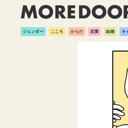
ジェンダー
こころ
からだ
恋愛
結婚
キ