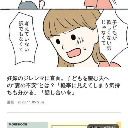
妊娠のジレンマに直面。子どもを望む夫へ
の“妻の不安”とは？「軽率に見えてしまう気持
ちも分かる」「話し合いを」
漫画
2023.11.05 Sun
もっと読む
arrow_forward_ios