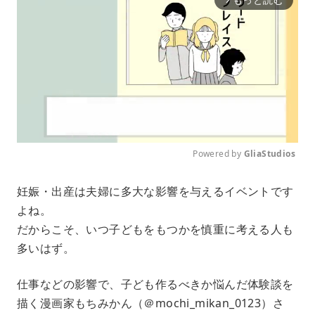
Powered by 
GliaStudios
M
妊娠・出産は夫婦に多大な影響を与えるイベントです
u
よね。
t
e
だからこそ、いつ子どもをもつかを慎重に考える人も
多いはず。
仕事などの影響で、子ども作るべきか悩んだ体験談を
描く漫画家もちみかん（＠mochi_mikan_0123）さ