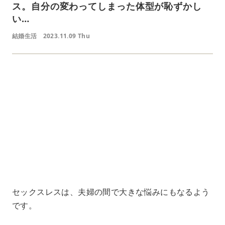
ス。自分の変わってしまった体型が恥ずかし
い…
結婚生活
2023.11.09 Thu
L
o
/
U
a
n
d
m
e
u
d
t
:
e
4
5
.
3
3
%
セックスレスは、夫婦の間で大きな悩みにもなるよう
です。