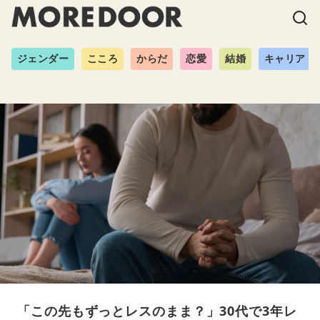
ジェンダー
こころ
からだ
恋愛
結婚
キャリア
「この先もずっとレスのまま？」30代で3年レ