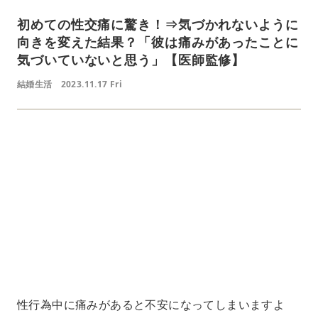
初めての性交痛に驚き！⇒気づかれないように
向きを変えた結果？「彼は痛みがあったことに
気づいていないと思う」【医師監修】
結婚生活
2023.11.17 Fri
L
o
/
U
a
n
d
m
e
u
d
t
:
e
7
4
.
1
8
%
性行為中に痛みがあると不安になってしまいますよ