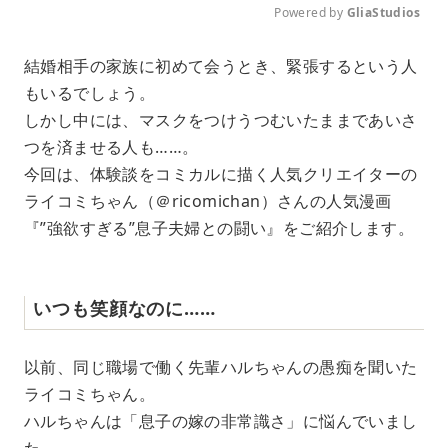
Powered by 
GliaStudios
M
結婚相手の家族に初めて会うとき、緊張するという人
u
もいるでしょう。
t
e
しかし中には、マスクをつけうつむいたままであいさ
つを済ませる人も……。
今回は、体験談をコミカルに描く人気クリエイターの
ライコミちゃん（＠ricomichan）さんの人気漫画
『”強欲すぎる”息子夫婦との闘い』をご紹介します。
いつも笑顔なのに……
以前、同じ職場で働く先輩ハルちゃんの愚痴を聞いた
ライコミちゃん。
ハルちゃんは「息子の嫁の非常識さ」に悩んでいまし
た。