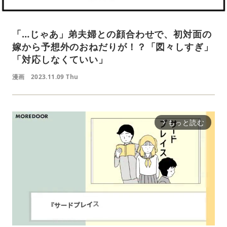
「…じゃあ」弟夫婦との顔合わせで、初対面の
嫁から予想外のおねだりが！？「図々しすぎ」
「対応しなくていい」
漫画
2023.11.09 Thu
もっと読む
arrow_forward_ios