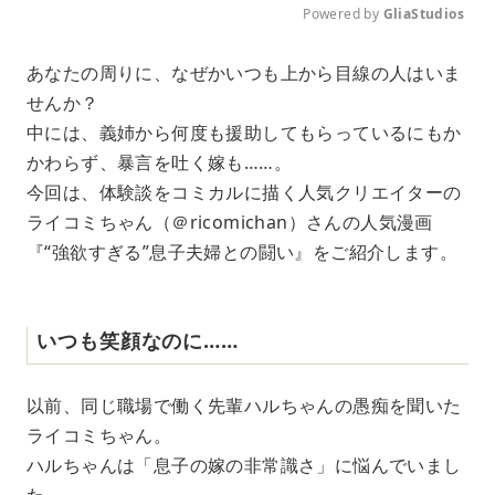
Powered by 
GliaStudios
M
あなたの周りに、なぜかいつも上から目線の人はいま
u
せんか？
t
e
中には、義姉から何度も援助してもらっているにもか
かわらず、暴言を吐く嫁も……。
今回は、体験談をコミカルに描く人気クリエイターの
ライコミちゃん（＠ricomichan）さんの人気漫画
『“強欲すぎる”息子夫婦との闘い』をご紹介します。
いつも笑顔なのに……
以前、同じ職場で働く先輩ハルちゃんの愚痴を聞いた
ライコミちゃん。
ハルちゃんは「息子の嫁の非常識さ」に悩んでいまし
た。