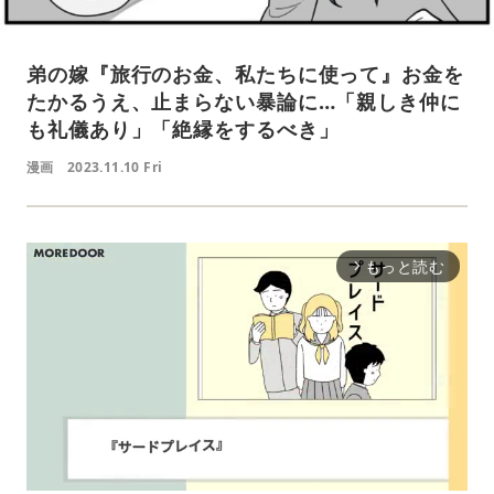
弟の嫁『旅行のお金、私たちに使って』お金を
たかるうえ、止まらない暴論に…「親しき仲に
も礼儀あり」「絶縁をするべき」
漫画
2023.11.10 Fri
もっと読む
arrow_forward_ios