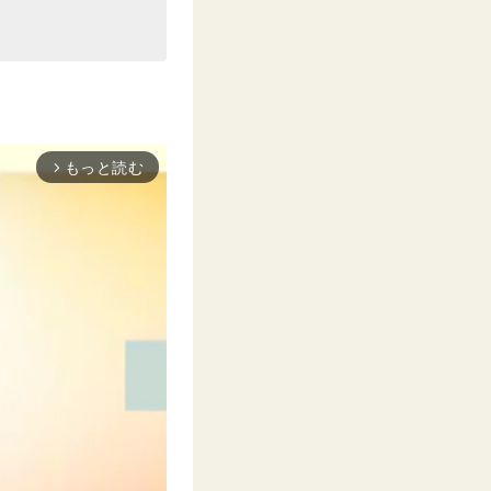
もっと読む
arrow_forward_ios