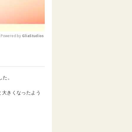
Powered by 
GliaStudios
M
u
t
e
した。
と大きくなったよう