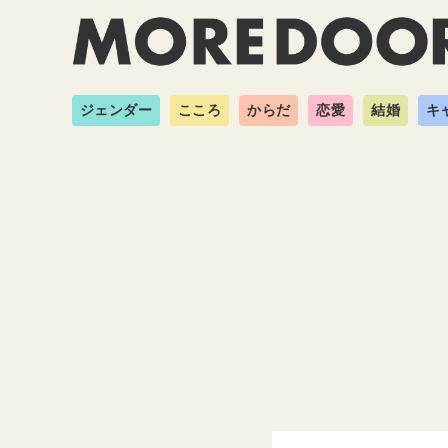
ジェンダー
こころ
からだ
恋愛
結婚
キ