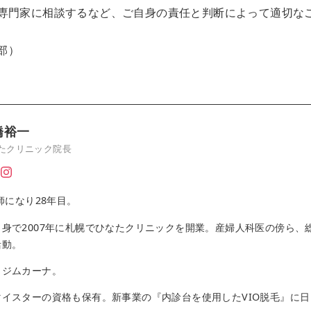
専門家に相談するなど、ご自身の責任と判断によって適切な
集部）
橋裕一
たクリニック院長
師になり28年目。
身で2007年に札幌でひなたクリニックを開業。産婦人科医の傍ら、
活動。
クジムカーナ。
イスターの資格も保有。新事業の『内診台を使用したVIO脱毛』に