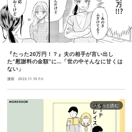
『たった20万円！？』夫の相手が言い出し
た“慰謝料の金額”に…「世の中そんなに甘くは
ない」
漫画
2023.11.10 Fri
もっと読む
arrow_forward_ios