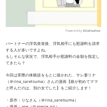
Powered by 
GliaStudios
M
パートナーの浮気発覚後、浮気相手にも慰謝料を請求
u
する人が多いですよね。
t
e
もしそんな状況で、浮気相手が慰謝料の金額を指定し
てきたら？
今回は実際の体験談をもとに描かれた、サレ妻リナ
（＠rina_saretsuma）さんの漫画【娘が初めてママ
と呼んだのは、別の女でした】をご紹介します！
・原作：りなさん（＠rina_saretsuma）
・漫画：ane（＠anerie_pic）