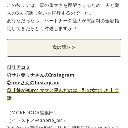
この後リナは、事の重大さを理解させるため、夫と愛
人の3人で話し合いを続行するのでした。
あなただったら、パートナーの愛人が慰謝料の金額指
定してきたらどう対処しますか？
次の話＞＞
◎リアコミ
◎サレ妻リナさんのInstagram
◎aneさんのInstagram
◎【娘が初めてママと呼んだのは、別の女でした】全
話
（MOREDOOR編集部）
（イラスト／＠anerie_pic）
※本文中の画像は投稿主様より掲載許諾をいただいて