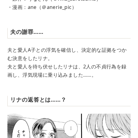
・漫画：ane（＠anerie_pic）
夫の謝罪……
夫と愛人A子との浮気を確信し、決定的な証拠をつか
む決意をしたリナ。
夫と愛人を待ち伏せしたリナは、2人の不貞行為を録
画し、浮気現場に乗り込みました……。
リナの返答とは……？