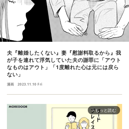
夫『離婚したくない』妻『慰謝料取るから』我
が子を連れて浮気していた夫の謝罪に「アウト
なものはアウト」「1度離れた心は元には戻ら
ない」
漫画
2023.11.10 Fri
もっと読む
arrow_forward_ios