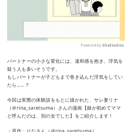
Powered by 
GliaStudios
M
パートナーの小さな変化には、違和感を抱き、浮気を
u
疑う人も多いそうです。
t
e
もしパートナーが子どもまで巻き込んだ浮気をしてい
たら……？
今回は実際の体験談をもとに描かれた、サレ妻リナ
（＠rina_saretsuma）さんの漫画【娘が初めてママ
と呼んだのは、別の女でした】をご紹介します！
・原作：りなさん（＠rina_saretsuma）