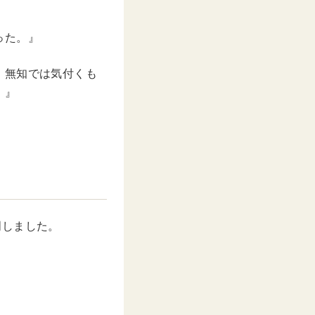
った。』
。無知では気付くも
。』
明しました。