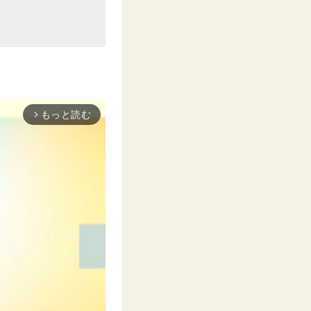
もっと読む
arrow_forward_ios