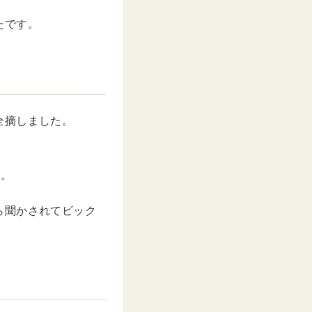
たです。
全摘しました。
。
…。
ら聞かされてビック