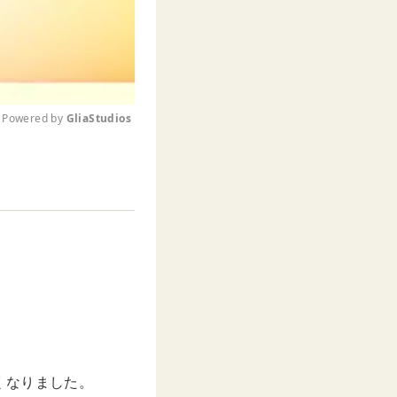
Powered by 
GliaStudios
M
u
t
e
くなりました。