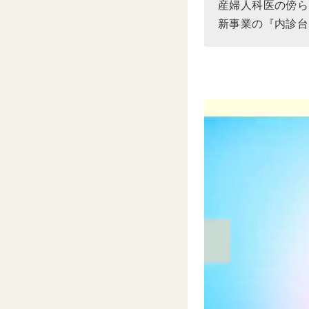
産婦人科医の傍ら
新事業の『内診台