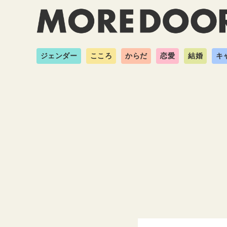
ジェンダー
こころ
からだ
恋愛
結婚
キ