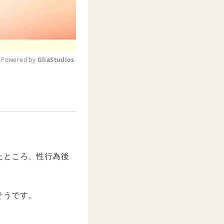
Powered by 
GliaStudios
M
u
t
e
たところ、性行為後
そうです。