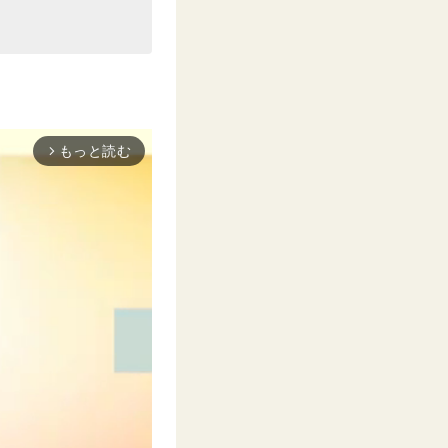
もっと読む
arrow_forward_ios