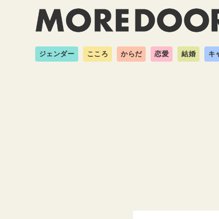
ジェンダー
こころ
からだ
恋愛
結婚
キ