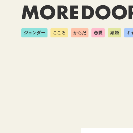
ジェンダー
こころ
からだ
恋愛
結婚
キ