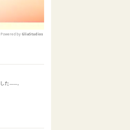
Powered by 
GliaStudios
M
u
t
e
した……。