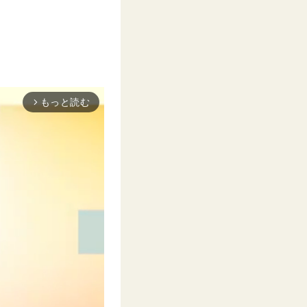
もっと読む
arrow_forward_ios