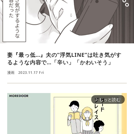
妻『最っ低…』夫の”浮気LINE”は吐き気がす
るような内容で…「辛い」「かわいそう」
漫画
2023.11.17 Fri
もっと読む
arrow_forward_ios