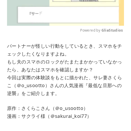
Powered by 
GliaStudios
M
パートナーが怪しい行動をしているとき、スマホをチ
u
ェックしたくなりますよね。
t
e
もし夫のスマホのロックがたまたまかかっていなかっ
たら、あなたはスマホを確認しますか？
今回は実際の体験談をもとに描かれた、サレ妻さくら
こ（＠o_usootto）さんの人気漫画『最低な旦那への
逆襲』をご紹介します。
原作：さくらこさん（＠o_usootto）
漫画：サクライ様（＠sakurai_koi77）