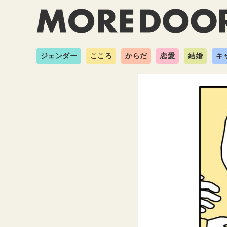
ジェンダー
こころ
からだ
恋愛
結婚
キ