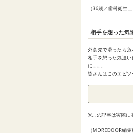
（36歳／歯科衛生士
相手を想った気
外食先で滑ったら危
相手を想った気遣い
に……。
皆さんはこのエピソ
※この記事は実際に
（MOREDOOR編