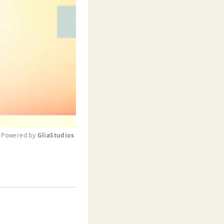
Powered by 
GliaStudios
M
u
t
e
。