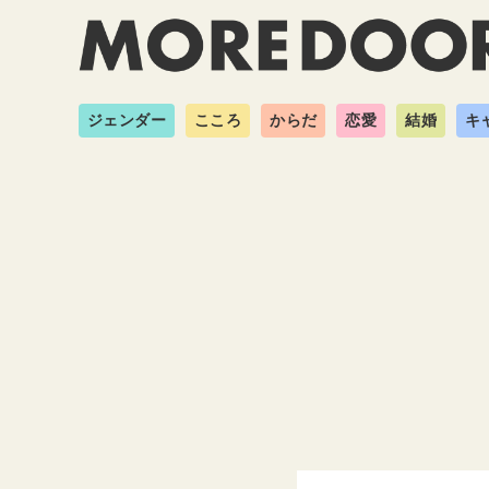
ジェンダー
こころ
からだ
恋愛
結婚
キ