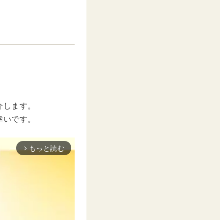
。
介します。
幸いです。
もっと読む
arrow_forward_ios