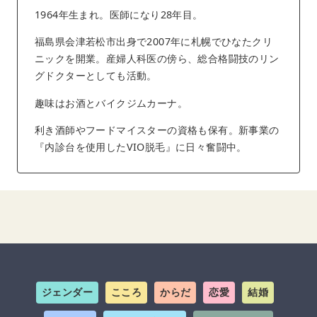
1964年生まれ。医師になり28年目。
福島県会津若松市出身で2007年に札幌でひなたクリ
ニックを開業。産婦人科医の傍ら、総合格闘技のリン
グドクターとしても活動。
趣味はお酒とバイクジムカーナ。
利き酒師やフードマイスターの資格も保有。新事業の
『内診台を使用したVIO脱毛』に日々奮闘中。
ジェンダー
こころ
からだ
恋愛
結婚