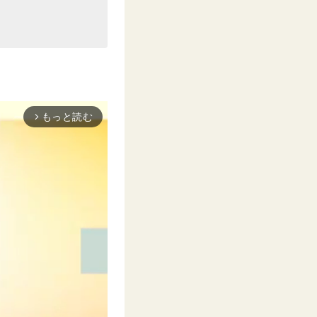
もっと読む
arrow_forward_ios