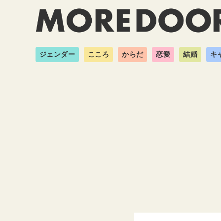
ジェンダー
こころ
からだ
恋愛
結婚
キ