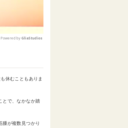
Powered by 
GliaStudios
M
u
t
e
校も休むこともありま
ことで、なかなか踏
筋腫が複数見つかり