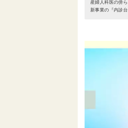
産婦人科医の傍ら
新事業の『内診台