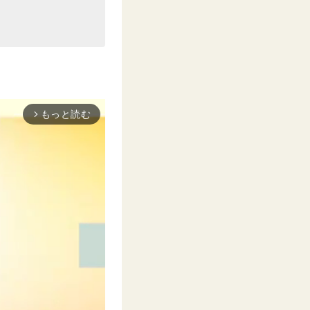
もっと読む
arrow_forward_ios