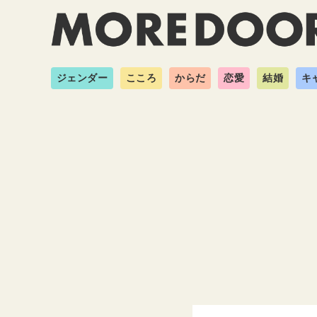
ジェンダー
こころ
からだ
恋愛
結婚
キ