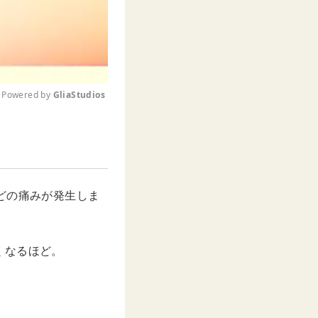
Powered by 
GliaStudios
M
u
t
e
どの痛みが発生しま
くなるほど。