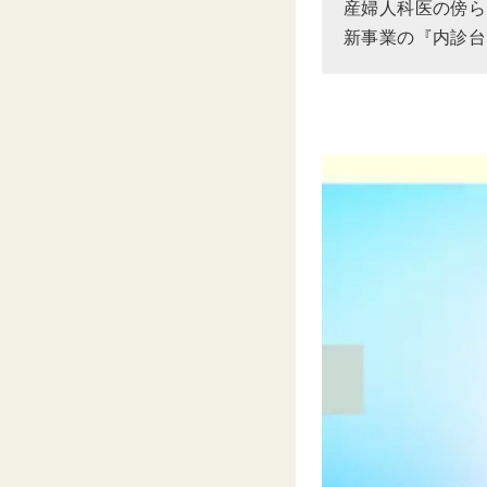
産婦人科医の傍ら
新事業の『内診台