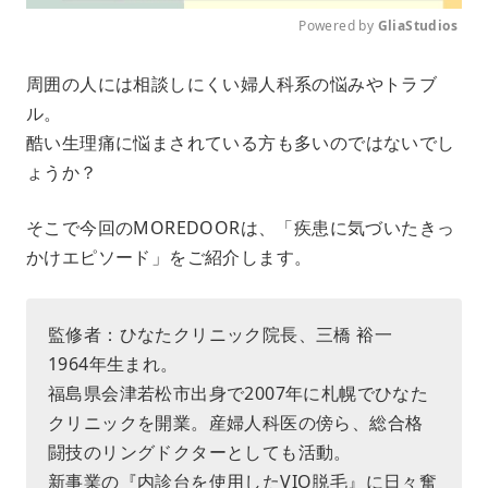
Powered by 
GliaStudios
M
周囲の人には相談しにくい婦人科系の悩みやトラブ
u
ル。
t
e
酷い生理痛に悩まされている方も多いのではないでし
ょうか？
そこで今回のMOREDOORは、「疾患に気づいたきっ
かけエピソード」をご紹介します。
監修者：ひなたクリニック院長、三橋 裕一
1964年生まれ。
福島県会津若松市出身で2007年に札幌でひなた
クリニックを開業。産婦人科医の傍ら、総合格
闘技のリングドクターとしても活動。
新事業の『内診台を使用したVIO脱毛』に日々奮