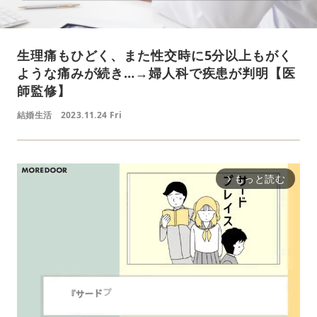
生理痛もひどく、また性交時に5分以上もがく
ような痛みが続き…→婦人科で疾患が判明【医
師監修】
結婚生活
2023.11.24 Fri
もっと読む
arrow_forward_ios