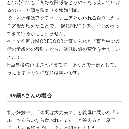
どの時代でも「良好な関係をどうやったら築いていけ
u
るのか」と頭を悩ませる嫁姑問題。
t
e
ですが近年はアクティブシニアといわれる自立したシ
ニア層が増えたことで、“嫁姑関係”も少しずつ変わっ
てきているかもしれません。
そこで今回はMOREDOORに寄せられた「育児中の義
母の予想外の行動」から、嫁姑関係の変化を考えてい
きます。
※当事者の声はさまざまです。あくまで一例として、
考えるキッカケになれば幸いです。
49歳Aさんの場合
私が妊娠中、「体調は大丈夫？」と義母に聞かれ「フ
ルーツくらいなら食べれてます」と答えると「息子
（主人）も好きでしょ？」と聞かれました。