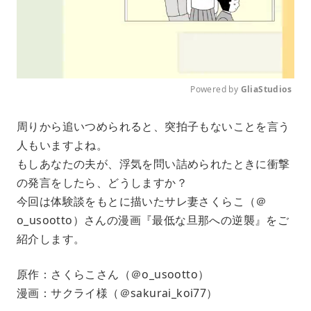
Powered by 
GliaStudios
M
周りから追いつめられると、突拍子もないことを言う
u
人もいますよね。
t
e
もしあなたの夫が、浮気を問い詰められたときに衝撃
の発言をしたら、どうしますか？
今回は体験談をもとに描いたサレ妻さくらこ（＠
o_usootto）さんの漫画『最低な旦那への逆襲』をご
紹介します。
原作：さくらこさん（＠o_usootto）
漫画：サクライ様（＠sakurai_koi77）