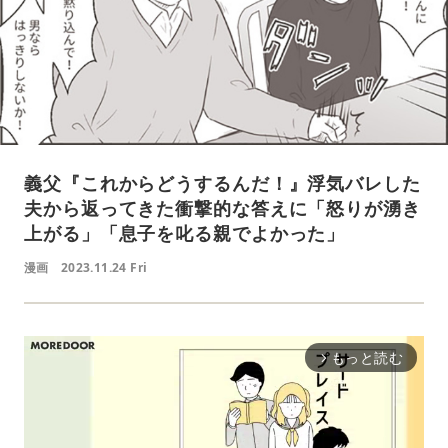
義父『これからどうするんだ！』浮気バレした
夫から返ってきた衝撃的な答えに「怒りが湧き
上がる」「息子を叱る親でよかった」
漫画
2023.11.24 Fri
もっと読む
arrow_forward_ios