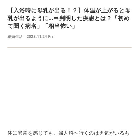
【入浴時に母乳が出る！？】体温が上がると母
乳が出るように…⇒判明した疾患とは？「初め
て聞く病名」「相当怖い」
結婚生活
2023.11.24 Fri
L
o
/
U
a
n
d
m
e
u
d
t
:
e
4
1
.
2
1
%
体に異常を感じても、婦人科へ行くのは勇気がいるも