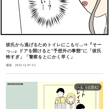
彼氏から逃げるためトイレにこもり…⇒『そー
っ…』ドアを開けると“予想外の事態”に「彼氏
怖すぎ」「警察をとにかく早く」
漫画
2023.12.01 Fri
もっと読む
arrow_forward_ios