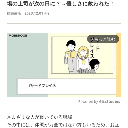
場の上司が次の日に？→優しさに救われた！
結婚生活
2023.12.01 Fri
もっと読む
arrow_forward_ios
Powered by 
GliaStudios
M
さまざまな人が働いている職場。
u
その中には、体調が万全ではない方もいるため、お互
t