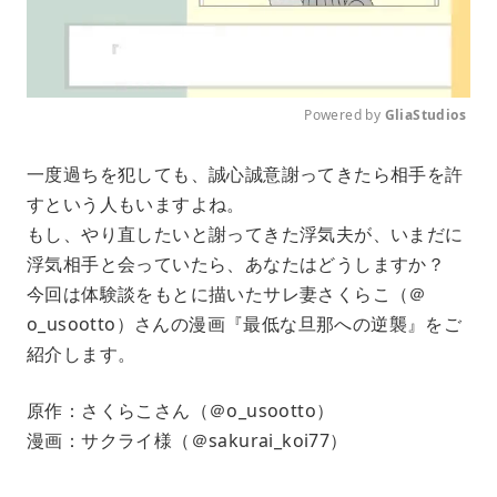
Powered by 
GliaStudios
M
一度過ちを犯しても、誠心誠意謝ってきたら相手を許
u
すという人もいますよね。
t
e
もし、やり直したいと謝ってきた浮気夫が、いまだに
浮気相手と会っていたら、あなたはどうしますか？
今回は体験談をもとに描いたサレ妻さくらこ（＠
o_usootto）さんの漫画『最低な旦那への逆襲』をご
紹介します。
原作：さくらこさん（＠o_usootto）
漫画：サクライ様（＠sakurai_koi77）