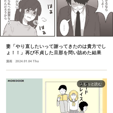
妻「やり直したいって謝ってきたのは貴方でし
ょ！！」再び不貞した旦那を問い詰めた結果
漫画
2024.01.04 Thu
もっと読む
arrow_forward_ios