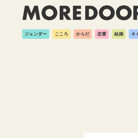
ジェンダー
こころ
からだ
恋愛
結婚
キ