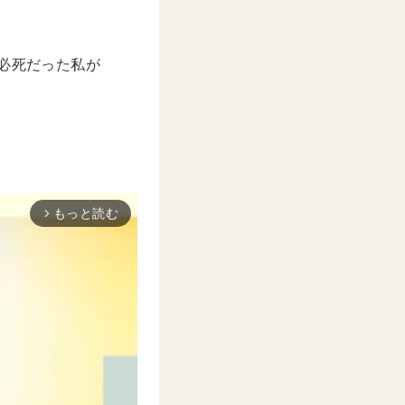
に必死だった私が
もっと読む
arrow_forward_ios