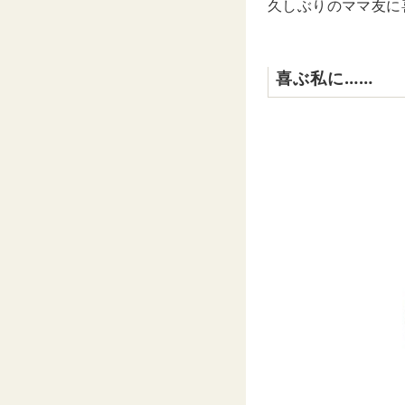
久しぶりのママ友に
喜ぶ私に……