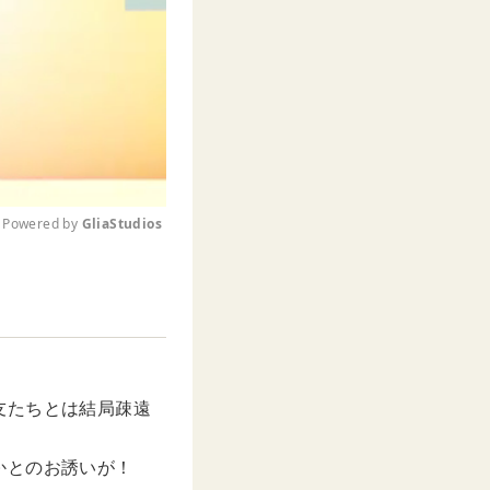
Powered by 
GliaStudios
M
u
t
e
友たちとは結局疎遠
かとのお誘いが！