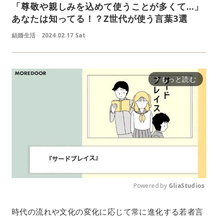
「尊敬や親しみを込めて使うことが多くて…」
あなたは知ってる！？Z世代が使う言葉3選
結婚生活
2024.02.17 Sat
もっと読む
arrow_forward_ios
Powered by 
GliaStudios
M
時代の流れや文化の変化に応じて常に進化する若者言
u