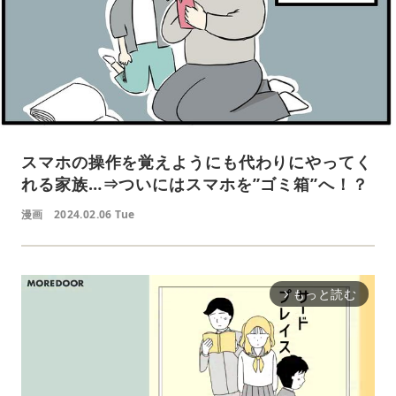
スマホの操作を覚えようにも代わりにやってく
れる家族…⇒ついにはスマホを”ゴミ箱”へ！？
漫画
2024.02.06 Tue
もっと読む
arrow_forward_ios