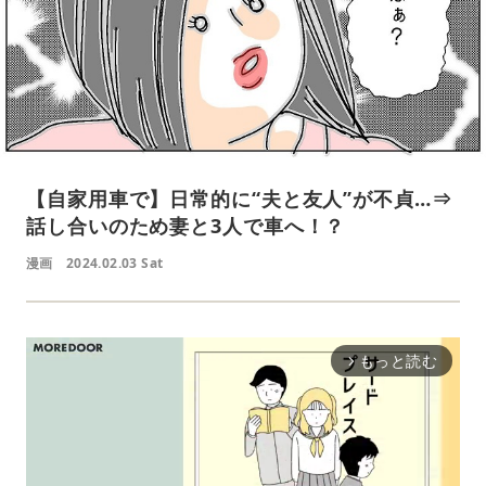
【自家用車で】日常的に“夫と友人”が不貞…⇒
話し合いのため妻と3人で車へ！？
漫画
2024.02.03 Sat
もっと読む
arrow_forward_ios